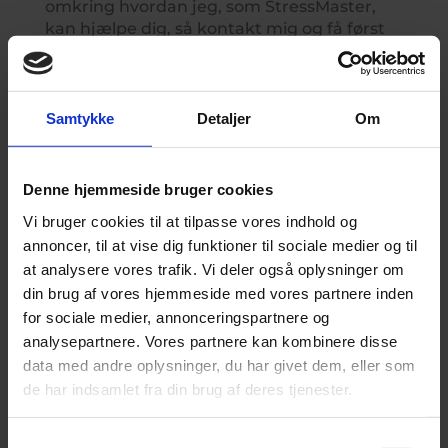
omkring hvordan jeg, som StressMaster,
kan hjælpe dig, så kontakt mig og få først
en uforpligtende telefonsamtale, hvor vi
sammen finder ud af, hvad der er bedst for
dig. Denne første telefonsamtale er ganske
gratis for dig.
Samtykke
Detaljer
Om
Har du brug for hjælp, så venter jeg på at
høre fra dig. Jeg kan hjælpe dig af med dit
Denne hjemmeside bruger cookies
stress.
Vi bruger cookies til at tilpasse vores indhold og
annoncer, til at vise dig funktioner til sociale medier og til
at analysere vores trafik. Vi deler også oplysninger om
Bedste hilsner,
din brug af vores hjemmeside med vores partnere inden
Janne Frøstrup Knudsen
for sociale medier, annonceringspartnere og
StressMaster & NLP Terapeut
analysepartnere. Vores partnere kan kombinere disse
Ejer & founder af Esperanto Mind
data med andre oplysninger, du har givet dem, eller som
de har indsamlet fra din brug af deres tjenester.
Samtykkevalg