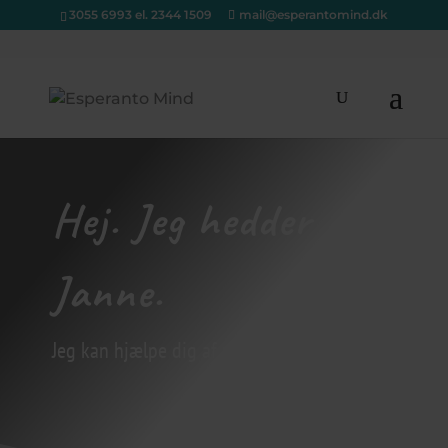
3055 6993 el. 2344 1509
mail@esperantomind.dk
Hej. Jeg hedder
Janne.
Jeg kan hjælpe dig af med dit stress.