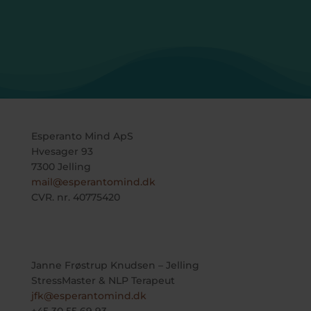
Esperanto Mind ApS
Hvesager 93
7300 Jelling
mail@esperantomind.dk
CVR. nr. 40775420
Janne Frøstrup Knudsen – Jelling
StressMaster & NLP Terapeut
jfk@esperantomind.dk
+45 30 55 69 93