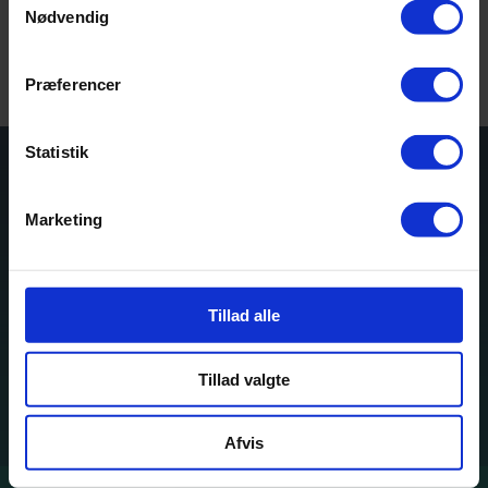
Kontakt Janne
Nødvendig
Præferencer
Statistik
”Vi kan blot via vores tanker og indre
Marketing
dialog holde en stressreaktion kørende i
bedst velgående.”
– Lisbeth Fruensgaard
Tillad alle
Tillad valgte
Afvis