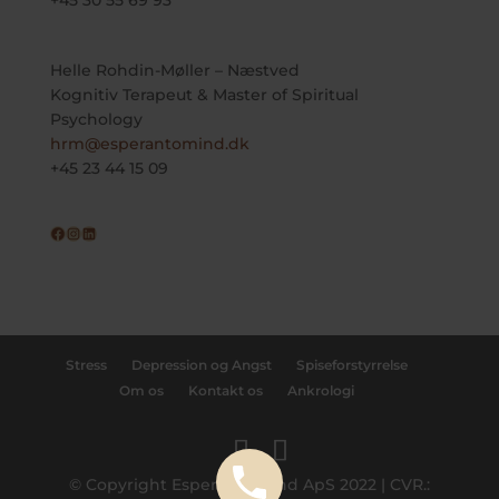
Helle Rohdin-Møller – Næstved
Kognitiv Terapeut & Master of Spiritual
Psychology
hrm@esperantomind.dk
+45 23 44 15 09
Facebook
Instagram
LinkedIn
Stress
Depression og Angst
Spiseforstyrrelse
Om os
Kontakt os
Ankrologi
© Copyright Esperanto Mind ApS 2022 | CVR.: