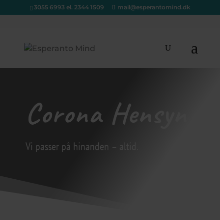
3055 6993 el. 2344 1509
mail@esperantomind.dk
Corona Hensyn
Vi passer på hinanden – altid.