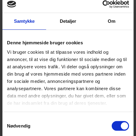
samtaleterapi med os online via MS Teams.
Valget er dit.
Samtykke
Detaljer
Om
Derudover tilbyder vi også Walk & Talks i
naturen og den friske luft, plus ved de tilfælde,
hvor du bare har for svært ved at komme ud af
dit hjem, så kan vi også komme til dig.
Denne hjemmeside bruger cookies
Vi bruger cookies til at tilpasse vores indhold og
annoncer, til at vise dig funktioner til sociale medier og til
at analysere vores trafik. Vi deler også oplysninger om
din brug af vores hjemmeside med vores partnere inden
for sociale medier, annonceringspartnere og
analysepartnere. Vores partnere kan kombinere disse
data med andre oplysninger, du har givet dem, eller som
Se her hvad vi tilbyder
de har indsamlet fra din brug af deres tjenester.
Samtykkevalg
Nødvendig