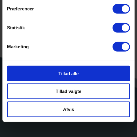
Præferencer
Statistik
Marketing
Tillad alle
Tillad valgte
Afvis
Vi ser frem til at høre fra dig: