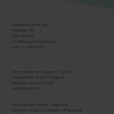
Esperanto Mind ApS
Hvesager 93
7300 Jelling
mail@esperantomind.dk
CVR. nr. 40775420
Janne Frøstrup Knudsen – Jelling
StressMaster & NLP Terapeut
jfk@esperantomind.dk
+45 30 55 69 93
Helle Rohdin-Møller – Næstved
Kognitiv Terapeut & Master of Spiritual